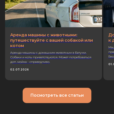
Аренда машины с животными:
До
путешествуйте с вашей собакой или
к 
котом
Маш
пра
Аренда машины с домашним животным в Батуми.
Бес
Собаки и коты приветствуются. Может потребоваться
доп. мойка - справедливо.
01.
02.07.2026
Посмотреть все статьи