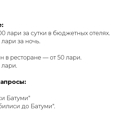
:
100 лари за сутки в бюджетных отелях.
 лари за ночь.
н в ресторане — от 50 лари.
 лари.
апросы:
си Батуми"
Тбилиси до Батуми".