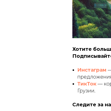
Хотите больш
Подписывайте
Инстаграм
—
предложения
ТикТок
— кор
Грузии.
Следите за н