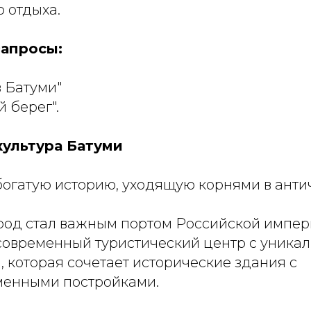
 отдыха.
апросы:
в Батуми"
й берег".
культура Батуми
богатую историю, уходящую корнями в анти
ород стал важным портом Российской импер
современный туристический центр с уника
, которая сочетает исторические здания с
менными постройками.