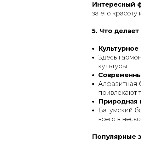
Интересный ф
за его красоту
5. Что делае
Культурное 
Здесь гармон
культуры.
Современны
Алфавитная 
привлекают т
Природная 
Батумский б
всего в неск
Популярные з