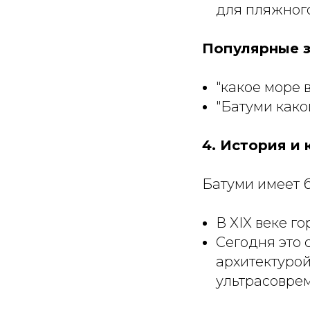
для пляжного
Популярные з
"какое море 
"Батуми како
4. История и 
Батуми имеет 
В XIX веке г
Сегодня это 
архитектурой
ультрасовре