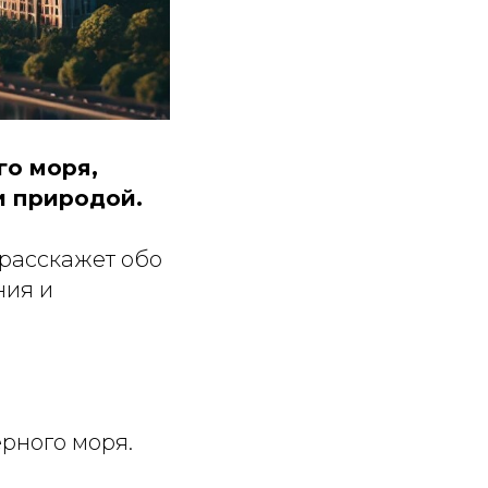
го моря,
и природой.
я расскажет обо
ния и
ёрного моря.