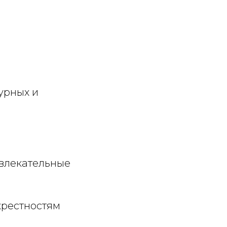
турных и
влекательные
крестностям