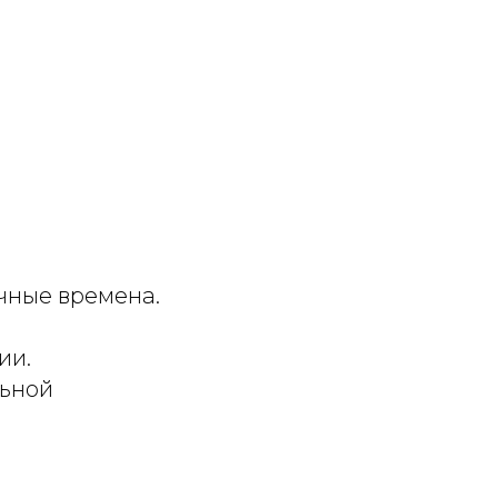
чные времена.
ии.
льной