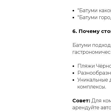
"Батуми како
"Батуми город
6. Почему ст
Батуми подходи
гастрономичес
Пляжи Чёрно
Разнообразн
Уникальные 
комплексы.
Совет:
Для ком
арендуйте авт