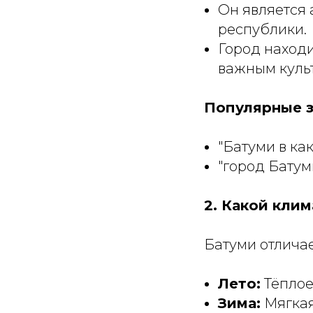
Он является
республики.
Город находи
важным куль
Популярные з
"Батуми в ка
"город Батум
2. Какой клим
Батуми отлича
Лето:
Тёплое
Зима:
Мягкая