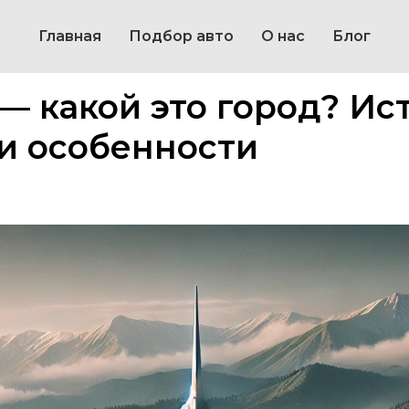
Главная
Подбор авто
О нас
Блог
— какой это город? Ис
и особенности