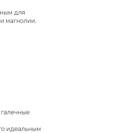
тным для
 и магнолии.
и галечные
его идеальным