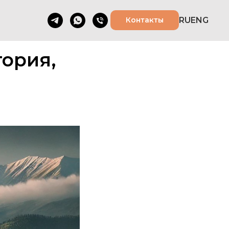
Контакты
RU
ENG
тория,